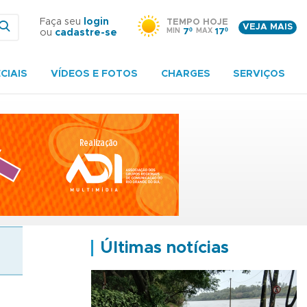
Faça seu
login
TEMPO HOJE
VEJA MAIS
MIN
7º
MAX
17º
ou
cadastre-se
CIAIS
VÍDEOS E FOTOS
CHARGES
SERVIÇOS
Últimas notícias