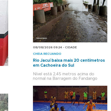
08/08/2026 09:24 - CIDADE
CHEIA RECUANDO
Rio Jacuí baixa mais 20 centímetros
em Cachoeira do Sul
Nível está 2,45 metros acima do
normal na Barragem do Fandango