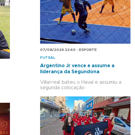
07/08/2026 22:40 - ESPORTE
FUTSAL
Argentino Jr vence e assume a
liderança da Segundona
Villarreal bateu o Havaí e assumiu a
segunda colocação