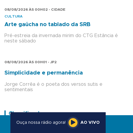
08/08/2026 ÀS 00H02 - CIDADE
CULTURA
Arte gaúcha no tablado da SRB
Pré-estreia da invernada mirim do CTG Estância é
neste sábado
08/08/2026 ÀS 00H01 - JP2
Simplicidade e permanência
Jorge Corrêa é o poeta dos versos sutis e
sentimentais
Classificados
Ouça nossa rádio agora!
AO VIVO
O Caderno de Classificados tem circulação às
quintas-feiras.