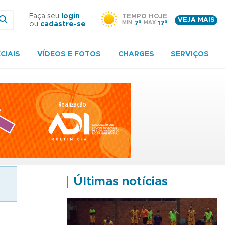
Faça seu
login
TEMPO HOJE
VEJA MAIS
MIN
7º
MAX
17º
ou
cadastre-se
CIAIS
VÍDEOS E FOTOS
CHARGES
SERVIÇOS
Últimas notícias