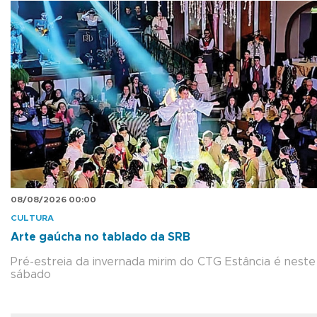
08/08/2026 00:00
CULTURA
Arte gaúcha no tablado da SRB
Pré-estreia da invernada mirim do CTG Estância é neste
sábado