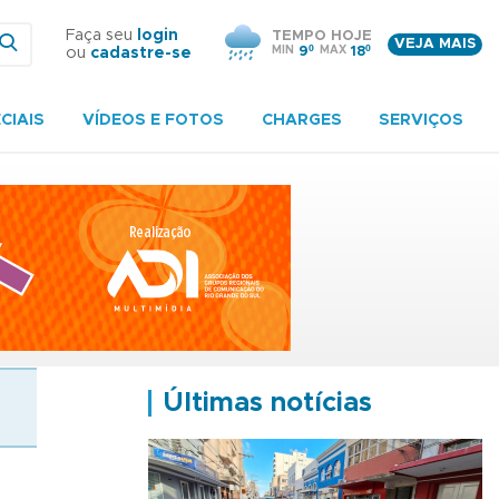
Faça seu
login
TEMPO HOJE
VEJA MAIS
MIN
9º
MAX
18º
ou
cadastre-se
CIAIS
VÍDEOS E FOTOS
CHARGES
SERVIÇOS
Últimas notícias