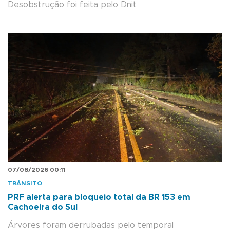
Desobstrução foi feita pelo Dnit
07/08/2026 00:11
TRÂNSITO
PRF alerta para bloqueio total da BR 153 em
Cachoeira do Sul
Árvores foram derrubadas pelo temporal