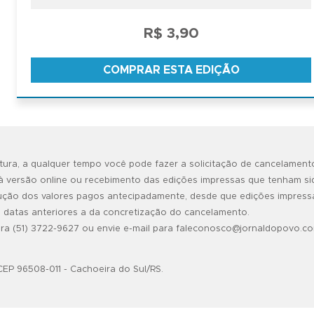
R$ 3,90
COMPRAR ESTA EDIÇÃO
ura, a qualquer tempo você pode fazer a solicitação de cancelament
 versão online ou recebimento das edições impressas que tenham sid
ção dos valores pagos antecipadamente, desde que edições impress
m datas anteriores a da concretização do cancelamento.
para (51) 3722-9627 ou envie e-mail para faleconosco@jornaldopovo.co
CEP 96508-011 - Cachoeira do Sul/RS.