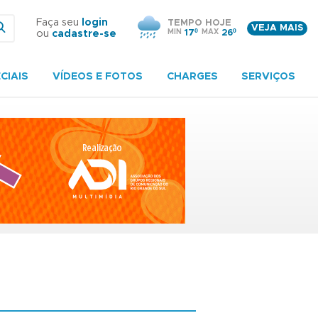
Faça seu
login
TEMPO HOJE
VEJA MAIS
MIN
17º
MAX
26º
ou
cadastre-se
CIAIS
VÍDEOS E FOTOS
CHARGES
SERVIÇOS