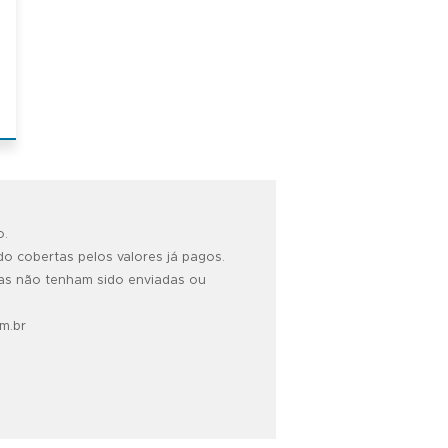
o.
o cobertas pelos valores já pagos.
as não tenham sido enviadas ou
m.br