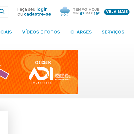
Faça seu
login
TEMPO HOJE
VEJA MAIS
MIN
9º
MAX
19º
ou
cadastre-se
CIAIS
VÍDEOS E FOTOS
CHARGES
SERVIÇOS