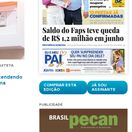
QUITETA
entendendo
rma
COMPRAR ESTA
JÁ SOU
EDIÇÃO
ASSINANTE
PUBLICIDADE