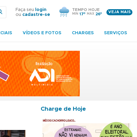
Faça seu
login
TEMPO HOJE
VEJA MAIS
MIN
17º
MAX
26º
ou
cadastre-se
CIAIS
VÍDEOS E FOTOS
CHARGES
SERVIÇOS
Charge de Hoje