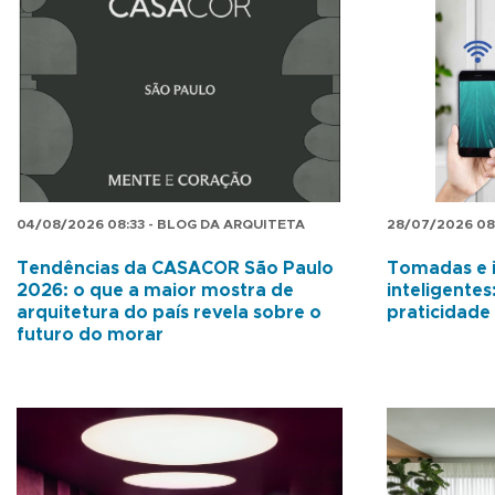
04/08/2026 08:33 - BLOG DA ARQUITETA
28/07/2026 08
Tendências da CASACOR São Paulo
Tomadas e i
2026: o que a maior mostra de
inteligente
arquitetura do país revela sobre o
praticidade 
futuro do morar