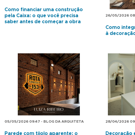
Como financiar uma construção
pela Caixa: o que você precisa
26/05/2026 08
saber antes de começar a obra
Como integr
à decoraçã
05/05/2026 09:47 - BLOG DA ARQUITETA
28/04/2026 09
Parede com tijolo aparente: o
Decoração e