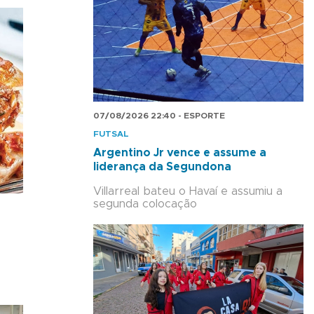
07/08/2026 22:40 - ESPORTE
FUTSAL
Argentino Jr vence e assume a
liderança da Segundona
Villarreal bateu o Havaí e assumiu a
segunda colocação