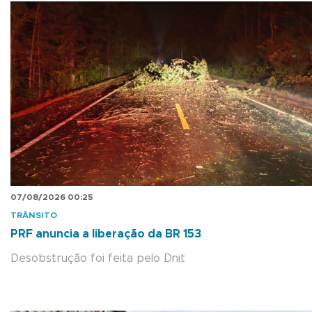
07/08/2026 00:25
TRÂNSITO
PRF anuncia a liberação da BR 153
Desobstrução foi feita pelo Dnit