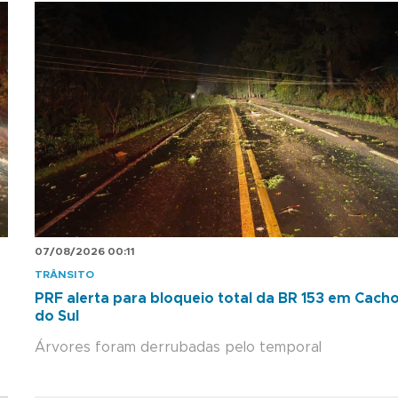
07/08/2026 00:11
TRÂNSITO
PRF alerta para bloqueio total da BR 153 em Cacho
do Sul
Árvores foram derrubadas pelo temporal