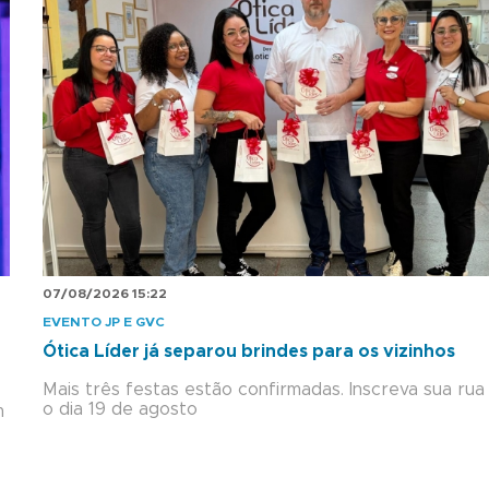
07/08/2026 15:22
EVENTO JP E GVC
Ótica Líder já separou brindes para os vizinhos
Mais três festas estão confirmadas. Inscreva sua rua
o dia 19 de agosto
m