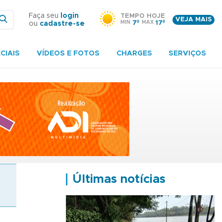
Faça seu
login
TEMPO HOJE
VEJA MAIS
MIN
7º
MAX
17º
ou
cadastre-se
CIAIS
VÍDEOS E FOTOS
CHARGES
SERVIÇOS
Últimas notícias