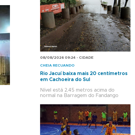
08/08/2026 09:24 - CIDADE
CHEIA RECUANDO
Rio Jacuí baixa mais 20 centímetros
em Cachoeira do Sul
Nível está 2,45 metros acima do
normal na Barragem do Fandango