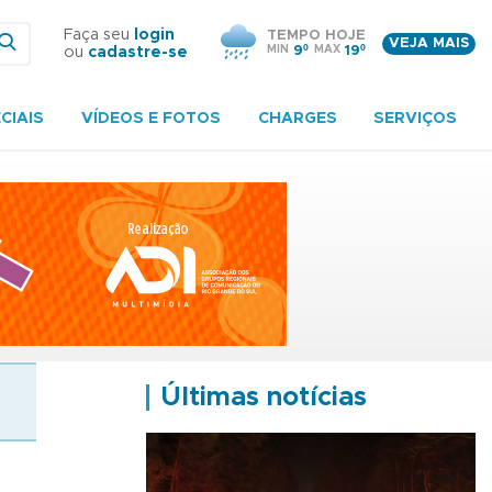
Faça seu
login
TEMPO HOJE
VEJA MAIS
MIN
9º
MAX
19º
ou
cadastre-se
CIAIS
VÍDEOS E FOTOS
CHARGES
SERVIÇOS
Últimas notícias