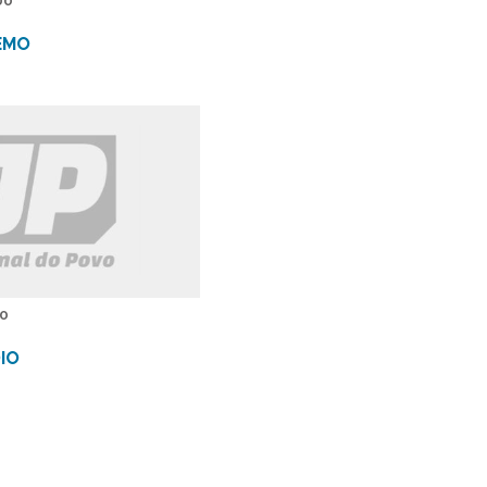
00
EMO
00
IO