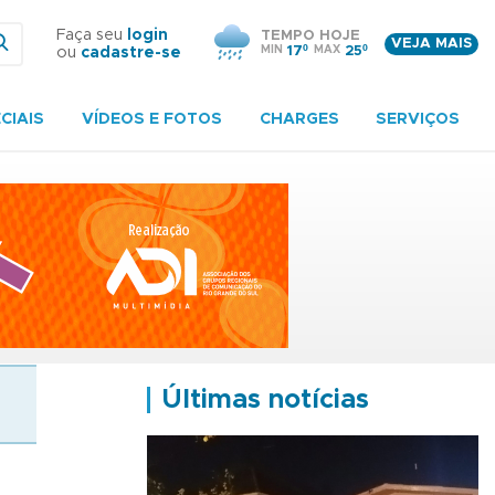
Faça seu
login
TEMPO HOJE
VEJA MAIS
MIN
17º
MAX
25º
ou
cadastre-se
CIAIS
VÍDEOS E FOTOS
CHARGES
SERVIÇOS
Últimas notícias