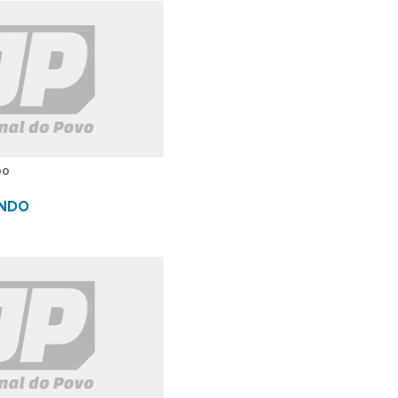
00
NDO