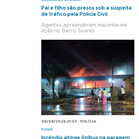
Pai e filho são presos sob a suspeita
de tráfico pela Polícia Civil
Agentes apreenderam maconha em
ação no Bairro Soares
06/08/2026 21:03 - POLÍCIA
FOGO
Incêndio atinge ônibus na garagem