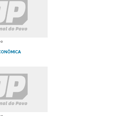
00
ECONÔMICA