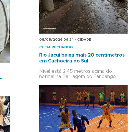
08/08/2026 09:24 - CIDADE
CHEIA RECUANDO
Rio Jacuí baixa mais 20 centímetros
em Cachoeira do Sul
Nível está 2,45 metros acima do
normal na Barragem do Fandango
”