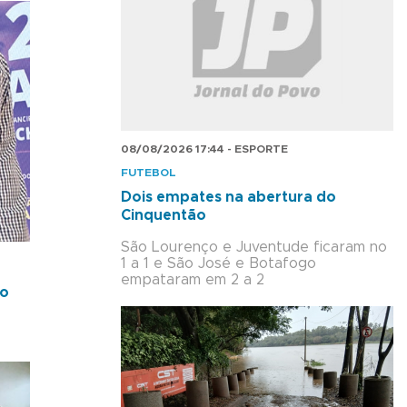
08/08/2026 17:44 - ESPORTE
FUTEBOL
Dois empates na abertura do
Cinquentão
São Lourenço e Juventude ficaram no
1 a 1 e São José e Botafogo
empataram em 2 a 2
co