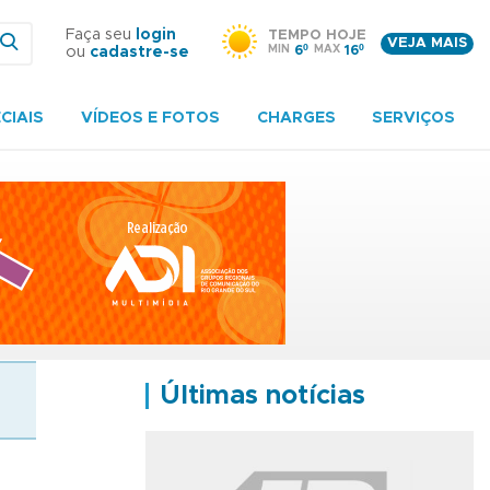
Faça seu
login
TEMPO HOJE
VEJA MAIS
MIN
6º
MAX
16º
ou
cadastre-se
CIAIS
VÍDEOS E FOTOS
CHARGES
SERVIÇOS
Últimas notícias