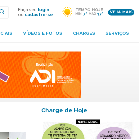
Faça seu
login
TEMPO HOJE
VEJA MAIS
MIN
7º
MAX
17º
ou
cadastre-se
CIAIS
VÍDEOS E FOTOS
CHARGES
SERVIÇOS
Charge de Hoje