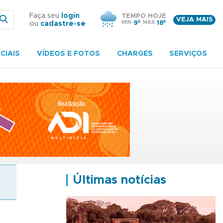
Faça seu
login
TEMPO HOJE
VEJA MAIS
MIN
9º
MAX
18º
ou
cadastre-se
CIAIS
VÍDEOS E FOTOS
CHARGES
SERVIÇOS
Últimas notícias