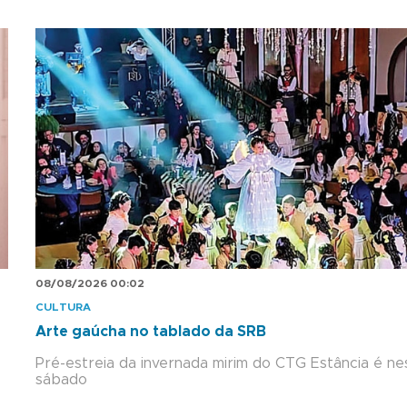
08/08/2026 00:02
CULTURA
Arte gaúcha no tablado da SRB
Pré-estreia da invernada mirim do CTG Estância é ne
sábado