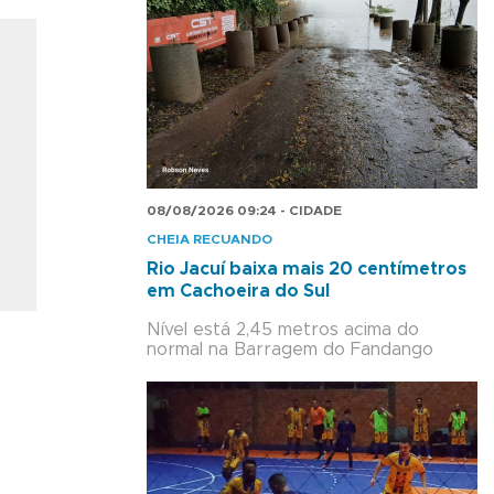
08/08/2026 09:24 - CIDADE
CHEIA RECUANDO
Rio Jacuí baixa mais 20 centímetros
em Cachoeira do Sul
Nível está 2,45 metros acima do
normal na Barragem do Fandango