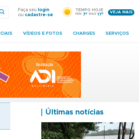
Faça seu
login
TEMPO HOJE
VEJA MAIS
MIN
7º
MAX
17º
ou
cadastre-se
CIAIS
VÍDEOS E FOTOS
CHARGES
SERVIÇOS
Últimas notícias