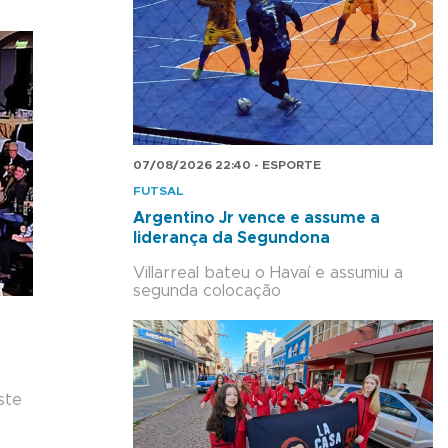
07/08/2026 22:40 - ESPORTE
FUTSAL
Argentino Jr vence e assume a
liderança da Segundona
Villarreal bateu o Havaí e assumiu a
segunda colocação
ste