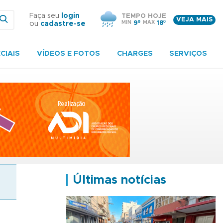
Faça seu
login
TEMPO HOJE
VEJA MAIS
MIN
9º
MAX
18º
ou
cadastre-se
CIAIS
VÍDEOS E FOTOS
CHARGES
SERVIÇOS
Últimas notícias