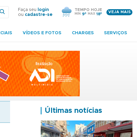
Faça seu
login
TEMPO HOJE
VEJA MAIS
MIN
9º
MAX
18º
ou
cadastre-se
CIAIS
VÍDEOS E FOTOS
CHARGES
SERVIÇOS
Últimas notícias