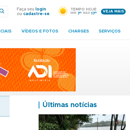
Faça seu
login
TEMPO HOJE
VEJA MAIS
MIN
7º
MAX
17º
ou
cadastre-se
CIAIS
VÍDEOS E FOTOS
CHARGES
SERVIÇOS
Últimas notícias