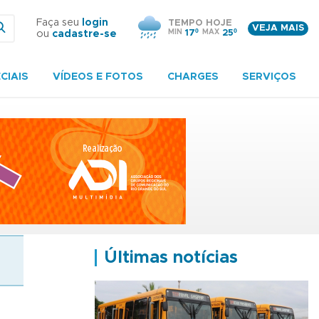
Faça seu
login
TEMPO HOJE
VEJA MAIS
MIN
17º
MAX
25º
ou
cadastre-se
CIAIS
VÍDEOS E FOTOS
CHARGES
SERVIÇOS
Últimas notícias