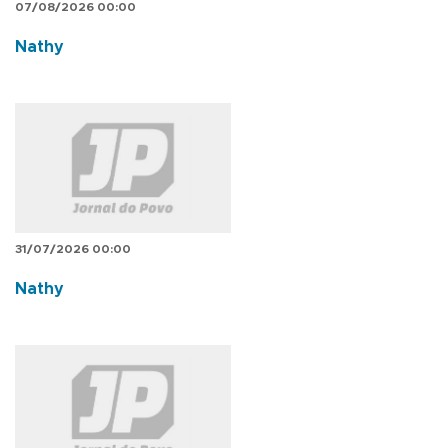
07/08/2026 00:00
Nathy
31/07/2026 00:00
Nathy