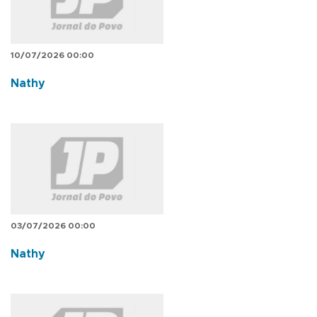
10/07/2026 00:00
Nathy
03/07/2026 00:00
Nathy