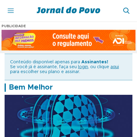
PUBLICIDADE
Conteúdo disponível apenas para
Assinantes!
Se você já é assinante, faça seu
login
, ou clique
aqui
para escolher seu plano e assinar.
Bem Melhor