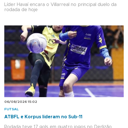
Líder Havaí encara o Villarreal no principal duelo da
rodada de hoje
06/08/2026 15:02
FUTSAL
ATBFL e Korpus lideram no Sub-11
Rodada teve 17 gols em quatro jogos no Derlizão