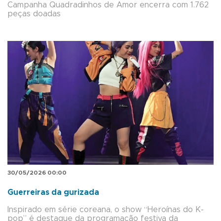
Campanha Quadradinhos de Amor encerra com 1.762
peças doadas
30/05/2026 00:00
Guerreiras da gurizada
Inspirado em série coreana, o show “Heroínas do K-
pop” é destaque da programação festiva da