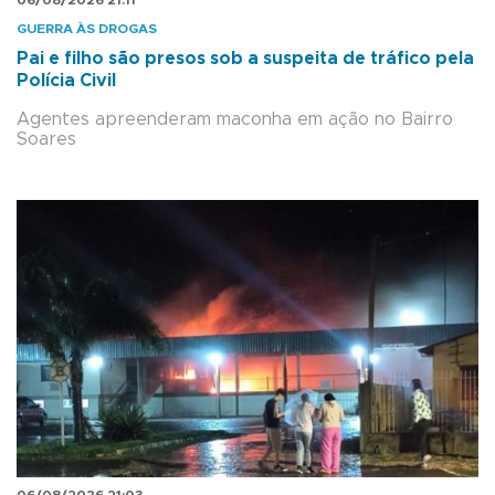
06/08/2026 21:11
GUERRA ÀS DROGAS
Pai e filho são presos sob a suspeita de tráfico pela
Polícia Civil
Agentes apreenderam maconha em ação no Bairro
Soares
06/08/2026 21:03