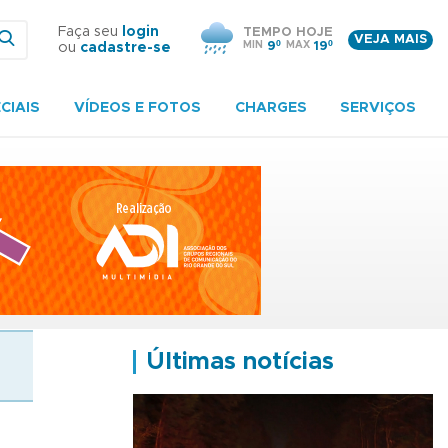
Faça seu
login
TEMPO HOJE
VEJA MAIS
MIN
9º
MAX
19º
ou
cadastre-se
CIAIS
VÍDEOS E FOTOS
CHARGES
SERVIÇOS
Últimas notícias