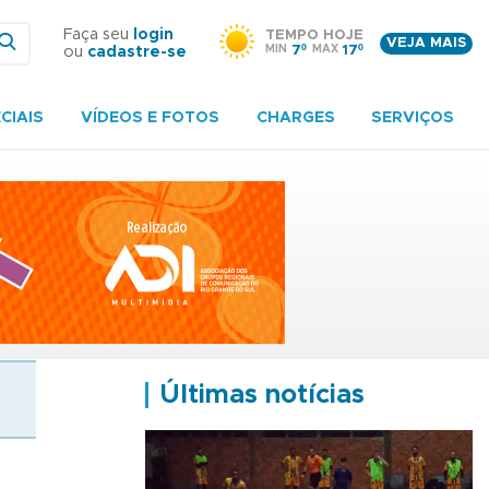
Faça seu
login
TEMPO HOJE
VEJA MAIS
MIN
7º
MAX
17º
ou
cadastre-se
CIAIS
VÍDEOS E FOTOS
CHARGES
SERVIÇOS
Últimas notícias