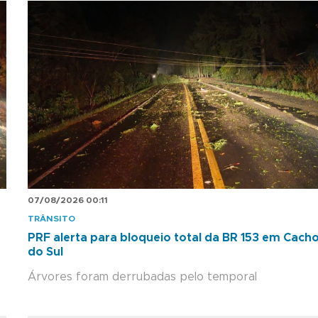
07/08/2026 00:11
TRÂNSITO
PRF alerta para bloqueio total da BR 153 em Cacho
do Sul
Árvores foram derrubadas pelo temporal