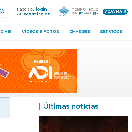
Faça seu
login
TEMPO HOJE
VEJA MAIS
MIN
9º
MAX
19º
ou
cadastre-se
CIAIS
VÍDEOS E FOTOS
CHARGES
SERVIÇOS
Últimas notícias