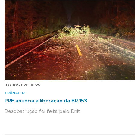
07/08/2026 00:25
TRÂNSITO
PRF anuncia a liberação da BR 153
Desobstrução foi feita pelo Dnit