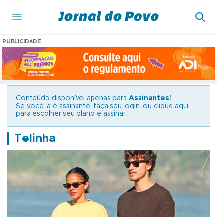
PUBLICIDADE
Conteúdo disponível apenas para
Assinantes!
Se você já é assinante, faça seu
login
, ou clique
aqui
para escolher seu plano e assinar.
Telinha