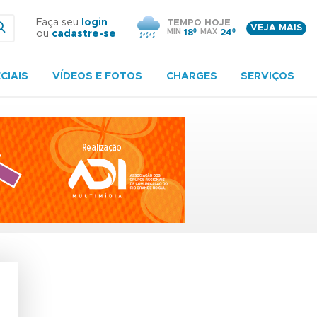
Faça seu
login
TEMPO HOJE
VEJA MAIS
MIN
18º
MAX
24º
ou
cadastre-se
CIAIS
VÍDEOS E FOTOS
CHARGES
SERVIÇOS