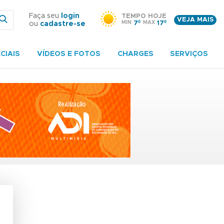
Faça seu
login
TEMPO HOJE
VEJA MAIS
MIN
7º
MAX
17º
ou
cadastre-se
CIAIS
VÍDEOS E FOTOS
CHARGES
SERVIÇOS