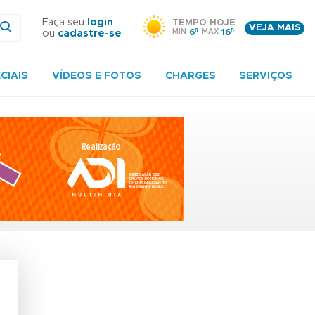
Faça seu
login
TEMPO HOJE
VEJA MAIS
MIN
6º
MAX
16º
ou
cadastre-se
CIAIS
VÍDEOS E FOTOS
CHARGES
SERVIÇOS