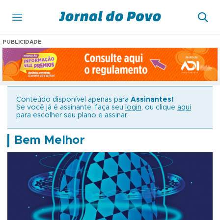
PUBLICIDADE
Conteúdo disponível apenas para
Assinantes!
Se você já é assinante, faça seu
login
, ou clique
aqui
para escolher seu plano e assinar.
Bem Melhor