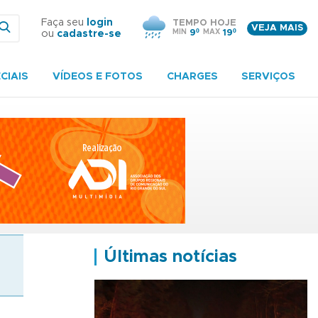
Faça seu
login
TEMPO HOJE
VEJA MAIS
MIN
9º
MAX
19º
ou
cadastre-se
CIAIS
VÍDEOS E FOTOS
CHARGES
SERVIÇOS
Últimas notícias