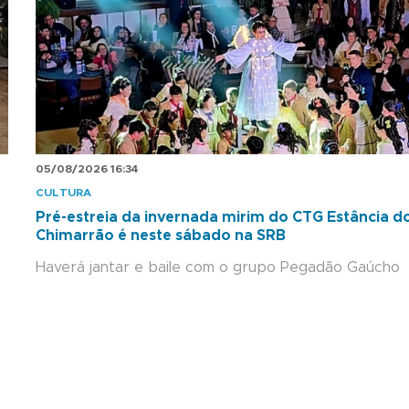
05/08/2026 16:34
CULTURA
Pré-estreia da invernada mirim do CTG Estância d
Chimarrão é neste sábado na SRB
Haverá jantar e baile com o grupo Pegadão Gaúcho