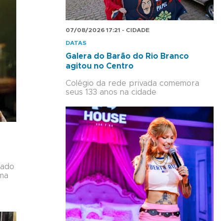
07/08/2026 17:21 - CIDADE
DATAS
Galera do Barão do Rio Branco
agitou no Centro
Colégio da rede privada comemora
seus 133 anos na cidade
nado
ama