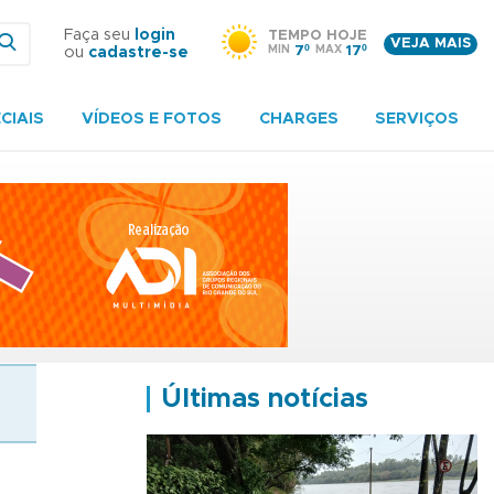
Faça seu
login
TEMPO HOJE
VEJA MAIS
MIN
7º
MAX
17º
ou
cadastre-se
CIAIS
VÍDEOS E FOTOS
CHARGES
SERVIÇOS
Últimas notícias