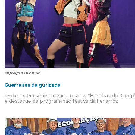
30/05/2026 00:00
Guerreiras da gurizada
Inspirado em série coreana, o show “Heroínas do K-pop
é destaque da programação festiva da Fenarroz