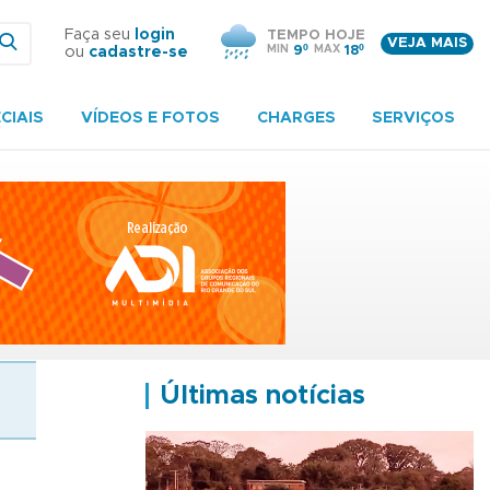
Faça seu
login
TEMPO HOJE
VEJA MAIS
MIN
9º
MAX
18º
ou
cadastre-se
CIAIS
VÍDEOS E FOTOS
CHARGES
SERVIÇOS
Últimas notícias