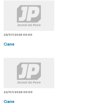
23/07/2026 00:00
Ciane
22/07/2026 00:00
Ciane