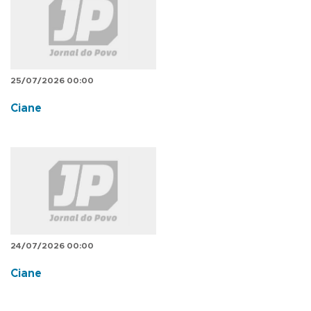
25/07/2026 00:00
Ciane
24/07/2026 00:00
Ciane