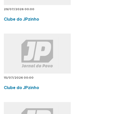
29/07/2026 00:00
Clube do JPzinho
15/07/2026 00:00
Clube do JPzinho