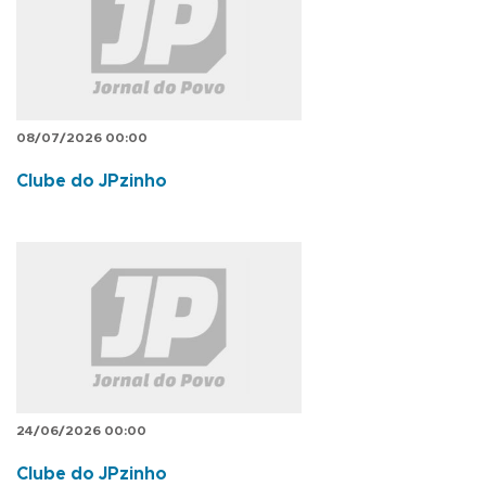
08/07/2026 00:00
Clube do JPzinho
24/06/2026 00:00
Clube do JPzinho