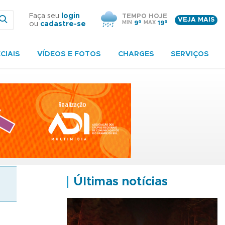
Faça seu
login
TEMPO HOJE
VEJA MAIS
MIN
9º
MAX
19º
ou
cadastre-se
CIAIS
VÍDEOS E FOTOS
CHARGES
SERVIÇOS
Últimas notícias