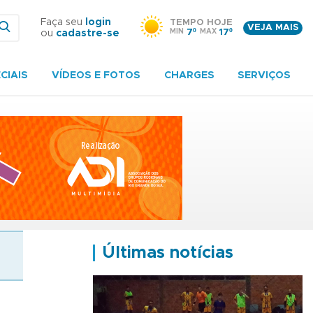
Faça seu
login
TEMPO HOJE
VEJA MAIS
MIN
7º
MAX
17º
ou
cadastre-se
CIAIS
VÍDEOS E FOTOS
CHARGES
SERVIÇOS
Últimas notícias