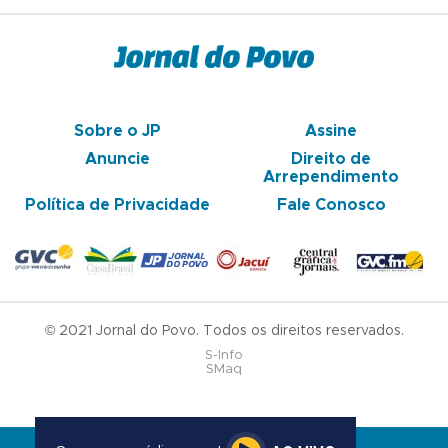
Sobre o JP
Assine
Anuncie
Direito de
Arrependimento
Política de Privacidade
Fale Conosco
© 2021 Jornal do Povo. Todos os direitos reservados.
S-Info
SMaq