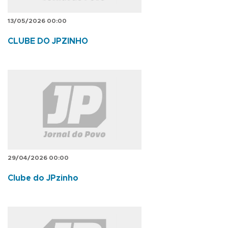
13/05/2026 00:00
CLUBE DO JPZINHO
29/04/2026 00:00
Clube do JPzinho