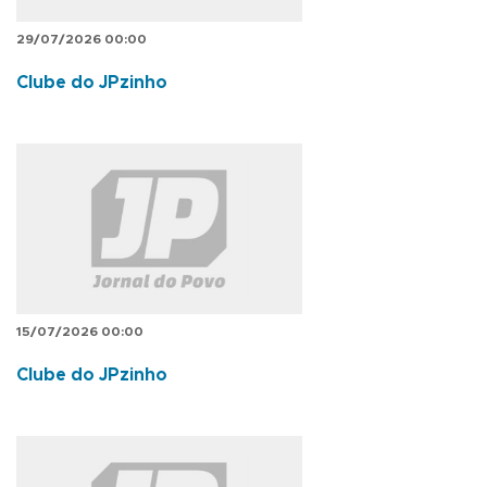
29/07/2026 00:00
Clube do JPzinho
15/07/2026 00:00
Clube do JPzinho