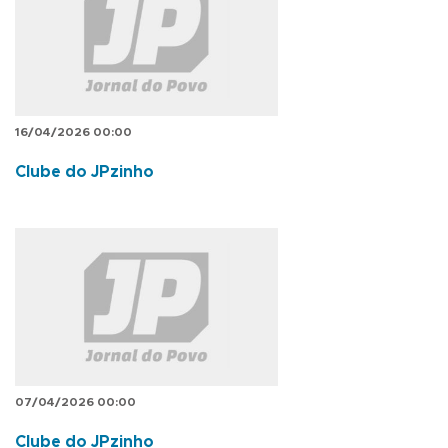
16/04/2026 00:00
Clube do JPzinho
07/04/2026 00:00
Clube do JPzinho