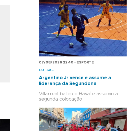
07/08/2026 22:40 - ESPORTE
FUTSAL
Argentino Jr vence e assume a
liderança da Segundona
Villarreal bateu o Havaí e assumiu a
segunda colocação