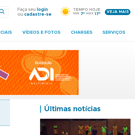
Faça seu
login
TEMPO HOJE
VEJA MAIS
MIN
7º
MAX
17º
ou
cadastre-se
CIAIS
VÍDEOS E FOTOS
CHARGES
SERVIÇOS
Últimas notícias