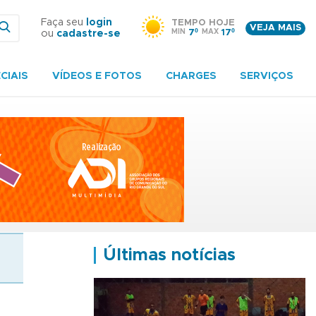
Faça seu
login
TEMPO HOJE
VEJA MAIS
MIN
7º
MAX
17º
ou
cadastre-se
CIAIS
VÍDEOS E FOTOS
CHARGES
SERVIÇOS
Últimas notícias