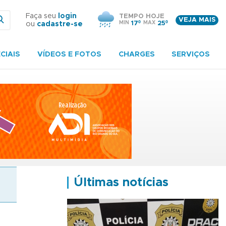
Faça seu
login
TEMPO HOJE
VEJA MAIS
MIN
17º
MAX
25º
ou
cadastre-se
CIAIS
VÍDEOS E FOTOS
CHARGES
SERVIÇOS
Últimas notícias