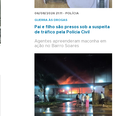
06/08/2026 21:11 - POLÍCIA
GUERRA ÀS DROGAS
Pai e filho são presos sob a suspeita
de tráfico pela Polícia Civil
Agentes apreenderam maconha em
ação no Bairro Soares