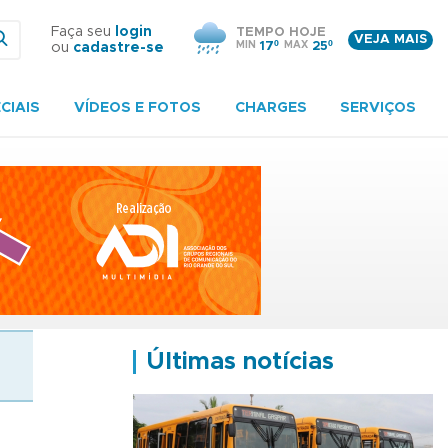
Faça seu
login
TEMPO HOJE
VEJA MAIS
MIN
17º
MAX
25º
ou
cadastre-se
CIAIS
VÍDEOS E FOTOS
CHARGES
SERVIÇOS
Últimas notícias