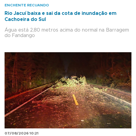
ENCHENTE RECUANDO
Rio Jacuí baixa e sai da cota de inundação em
Cachoeira do Sul
Água está 2,80 metros acima do normal na Barragem
do Fandango
07/08/2026 10:21