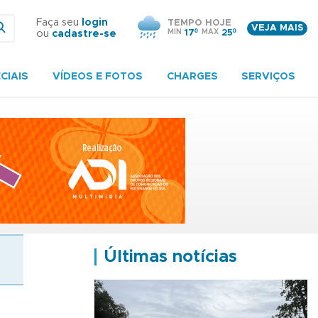
Faça seu
login
TEMPO HOJE
VEJA MAIS
MIN
17º
MAX
25º
ou
cadastre-se
CIAIS
VÍDEOS E FOTOS
CHARGES
SERVIÇOS
Últimas notícias