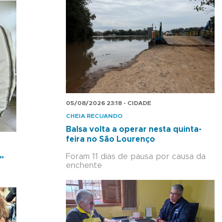
05/08/2026 23:18 - CIDADE
CHEIA RECUANDO
Balsa volta a operar nesta quinta-
feira no São Lourenço
Foram 11 dias de pausa por causa da
”
enchente