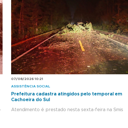
07/08/2026 10:21
ASSISTÊNCIA SOCIAL
Prefeitura cadastra atingidos pelo temporal em
Cachoeira do Sul
o
Atendimento é prestado nesta sexta-feira na Smis