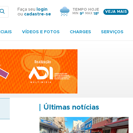
Faça seu
login
TEMPO HOJE
VEJA MAIS
MIN
9º
MAX
18º
ou
cadastre-se
CIAIS
VÍDEOS E FOTOS
CHARGES
SERVIÇOS
Últimas notícias