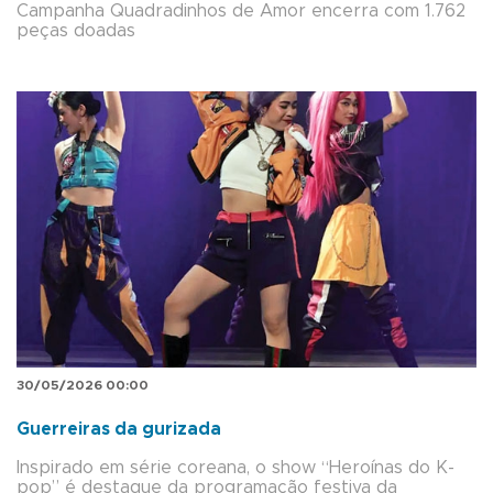
Campanha Quadradinhos de Amor encerra com 1.762
peças doadas
30/05/2026 00:00
Guerreiras da gurizada
Inspirado em série coreana, o show “Heroínas do K-
pop” é destaque da programação festiva da