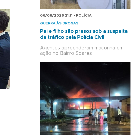
06/08/2026 21:11 - POLÍCIA
GUERRA ÀS DROGAS
Pai e filho são presos sob a suspeita
de tráfico pela Polícia Civil
Agentes apreenderam maconha em
ação no Bairro Soares