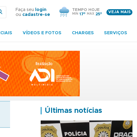
Faça seu
login
TEMPO HOJE
VEJA MAIS
MIN
17º
MAX
25º
ou
cadastre-se
CIAIS
VÍDEOS E FOTOS
CHARGES
SERVIÇOS
Últimas notícias