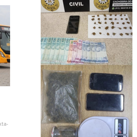
a
xta-