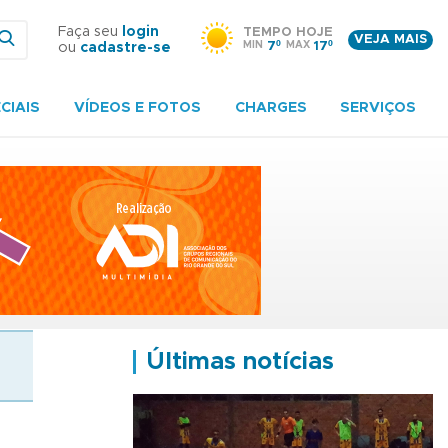
Faça seu
login
TEMPO HOJE
VEJA MAIS
MIN
7º
MAX
17º
ou
cadastre-se
CIAIS
VÍDEOS E FOTOS
CHARGES
SERVIÇOS
Últimas notícias